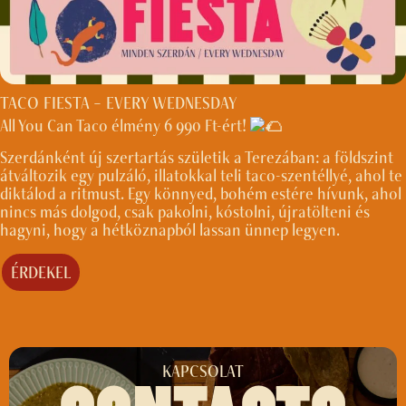
TACO FIESTA – EVERY WEDNESDAY
All You Can Taco élmény 6 990 Ft-ért!
Szerdánként új szertartás születik a Terezában: a földszint
átváltozik egy pulzáló, illatokkal teli taco-szentéllyé, ahol te
diktálod a ritmust. Egy könnyed, bohém estére hívunk, ahol
nincs más dolgod, csak pakolni, kóstolni, újratölteni és
hagyni, hogy a hétköznapból lassan ünnep legyen.
ÉRDEKEL
KAPCSOLAT