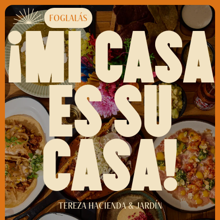
FOGLALÁS
¡MI CASA
ES SU
CASA!
TEREZA HACIENDA & JARDÍN