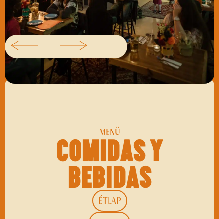
MENÜ
Comidas y
bebidas
ÉTLAP