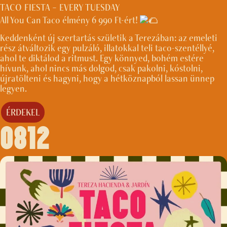
TACO FIESTA – EVERY TUESDAY
All You Can Taco élmény 6 990 Ft-ért!
Keddenként új szertartás születik a Terezában: az emeleti
rész átváltozik egy pulzáló, illatokkal teli taco-szentéllyé,
ahol te diktálod a ritmust. Egy könnyed, bohém estére
hívunk, ahol nincs más dolgod, csak pakolni, kóstolni,
újratölteni és hagyni, hogy a hétköznapból lassan ünnep
legyen.
ÉRDEKEL
0812