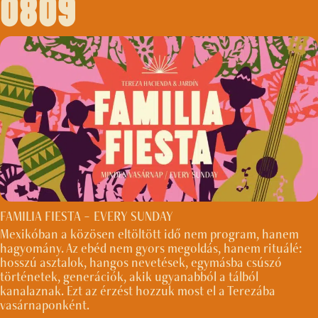
0809
FAMILIA FIESTA – EVERY SUNDAY
Mexikóban a közösen eltöltött idő nem program, hanem
hagyomány. Az ebéd nem gyors megoldás, hanem rituálé:
hosszú asztalok, hangos nevetések, egymásba csúszó
történetek, generációk, akik ugyanabból a tálból
kanalaznak. Ezt az érzést hozzuk most el a Terezába
vasárnaponként.