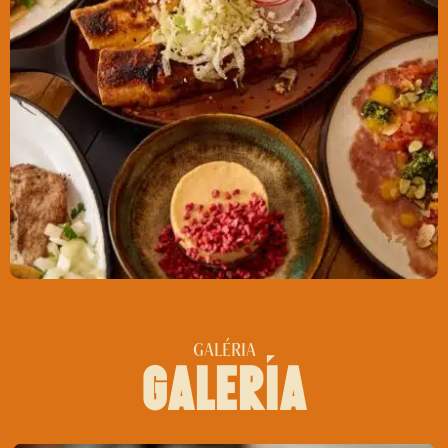
GALÉRIA
galerĺa