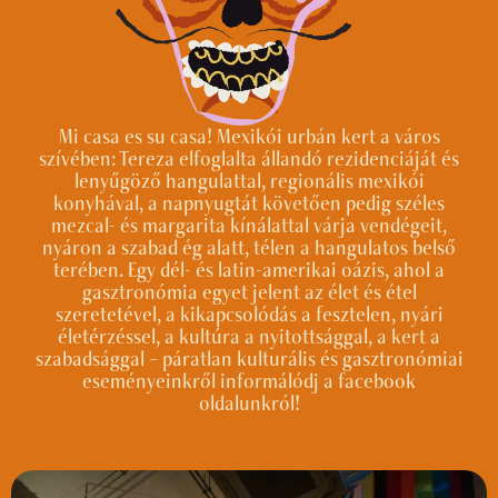
Mi casa es su casa! Mexikói urbán kert a város
szívében: Tereza elfoglalta állandó rezidenciáját és
lenyűgöző hangulattal, regionális mexikói
konyhával, a napnyugtát követően pedig széles
mezcal- és margarita kínálattal várja vendégeit,
nyáron a szabad ég alatt, télen a hangulatos belső
terében. Egy dél- és latin-amerikai oázis, ahol a
gasztronómia egyet jelent az élet és étel
szeretetével, a kikapcsolódás a fesztelen, nyári
életérzéssel, a kultúra a nyitottsággal, a kert a
szabadsággal – páratlan kulturális és gasztronómiai
eseményeinkről informálódj a facebook
oldalunkról!