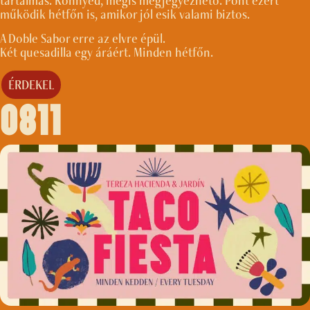
tartalmas. Könnyed, mégis megjegyezhető. Pont ezért
működik hétfőn is, amikor jól esik valami biztos.
A Doble Sabor erre az elvre épül.
Két quesadilla egy áráért. Minden hétfőn.
ÉRDEKEL
0811