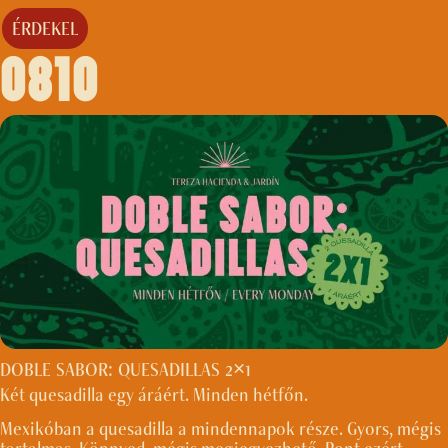
ÉRDEKEL
0810
DOBLE SABOR: QUESADILLAS 2×1
Két quesadilla egy áráért. Minden hétfőn.
Mexikóban a quesadilla a mindennapok része. Gyors, mégis