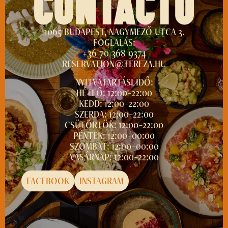
CONTACTO
1065 BUDAPEST, NAGYMEZŐ UTCA 3.
FOGLALÁS:
+36 70 368 9374
RESERVATION@TEREZA.HU
NYITVATARTÁSI IDŐ:
HÉTFŐ: 12:00–22:00
KEDD: 12:00–22:00
SZERDA: 12:00–22:00
CSÜTÖRTÖK: 12:00–22:00
PÉNTEK: 12:00–00:00
SZOMBAT: 12:00–00:00
VASÁRNAP: 12:00–22:00
FACEBOOK
INSTAGRAM