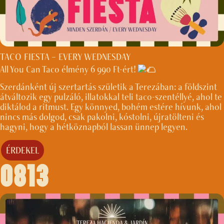
TACO FIESTA – EVERY WEDNESDAY
All You Can Taco élmény 6 990 Ft-ért!
Szerdánként új szertartás születik a Terezában: a földszint
átváltozik egy pulzáló, illatokkal teli taco-szentéllyé, ahol te
diktálod a ritmust. Egy könnyed, bohém estére hívunk, ahol
nincs más dolgod, csak pakolni, kóstolni, újratölteni és
hagyni, hogy a hétköznapból lassan ünnep legyen.
ÉRDEKEL
0813