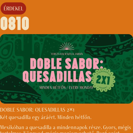
ÉRDEKEL
0810
DOBLE SABOR: QUESADILLAS 2×1
Két quesadilla egy áráért. Minden hétfőn.
Mexikóban a quesadilla a mindennapok része. Gyors, mégis