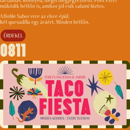
tartalmas. Könnyed, mégis megjegyezhető. Pont ezért
működik hétfőn is, amikor jól esik valami biztos.
A Doble Sabor erre az elvre épül.
Két quesadilla egy áráért. Minden hétfőn.
ÉRDEKEL
0811