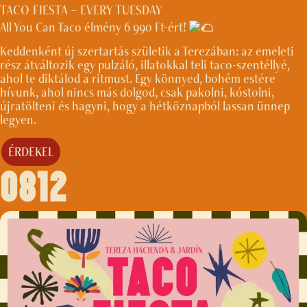
TACO FIESTA – EVERY TUESDAY
All You Can Taco élmény 6 990 Ft-ért!
Keddenként új szertartás születik a Terezában: az emeleti
rész átváltozik egy pulzáló, illatokkal teli taco-szentéllyé,
ahol te diktálod a ritmust. Egy könnyed, bohém estére
hívunk, ahol nincs más dolgod, csak pakolni, kóstolni,
újratölteni és hagyni, hogy a hétköznapból lassan ünnep
legyen.
ÉRDEKEL
0812