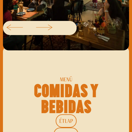
MENÜ
Comidas y
bebidas
ÉTLAP