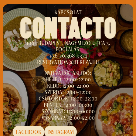
KAPCSOLAT
CONTACTO
1065 BUDAPEST, NAGYMEZŐ UTCA 3.
FOGLALÁS:
+36 70 368 9374
RESERVATION@TEREZA.HU
NYITVATARTÁSI IDŐ:
HÉTFŐ: 12:00–22:00
KEDD: 12:00–22:00
SZERDA: 12:00–22:00
CSÜTÖRTÖK: 12:00–22:00
PÉNTEK: 12:00–00:00
SZOMBAT: 12:00–00:00
VASÁRNAP: 12:00–22:00
FACEBOOK
INSTAGRAM