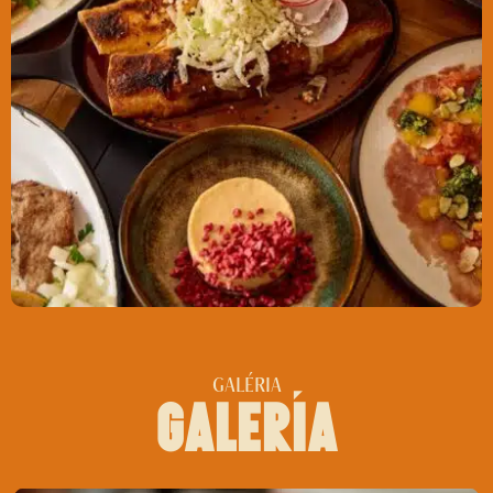
GALÉRIA
galerĺa