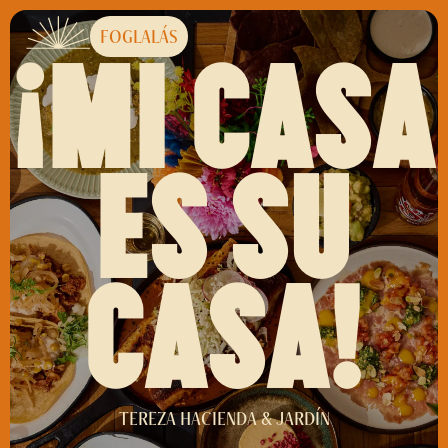
FOGLALÁS
¡MI CASA
ES SU
CASA!
TEREZA HACIENDA & JARDÍN