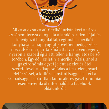
Mi casa es su casa! Mexikói urbán kert a város
szívében: Tereza elfoglalta állandó rezidenciáját és
lenyűgöző hangulattal, regionális mexikói
konyhával, a napnyugtát követően pedig széles
mezcal- és margarita kínálattal várja vendégeit,
nyáron a szabad ég alatt, télen a hangulatos belső
terében. Egy dél- és latin-amerikai oázis, ahol a
gasztronómia egyet jelent az élet és étel
szeretetével, a kikapcsolódás a fesztelen, nyári
életérzéssel, a kultúra a nyitottsággal, a kert a
szabadsággal – páratlan kulturális és gasztronómiai
eseményeinkről informálódj a facebook
oldalunkról!