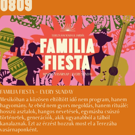
0809
FAMILIA FIESTA – EVERY SUNDAY
Mexikóban a közösen eltöltött idő nem program, hanem
hagyomány. Az ebéd nem gyors megoldás, hanem rituálé:
hosszú asztalok, hangos nevetések, egymásba csúszó
történetek, generációk, akik ugyanabból a tálból
kanalaznak. Ezt az érzést hozzuk most el a Terezába
vasárnaponként.