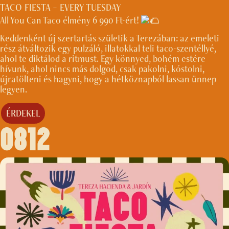
TACO FIESTA – EVERY TUESDAY
All You Can Taco élmény 6 990 Ft-ért!
Keddenként új szertartás születik a Terezában: az emeleti
rész átváltozik egy pulzáló, illatokkal teli taco-szentéllyé,
ahol te diktálod a ritmust. Egy könnyed, bohém estére
hívunk, ahol nincs más dolgod, csak pakolni, kóstolni,
újratölteni és hagyni, hogy a hétköznapból lassan ünnep
legyen.
ÉRDEKEL
0812