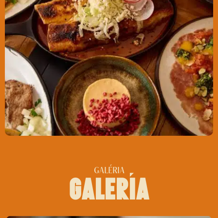
GALÉRIA
galerĺa