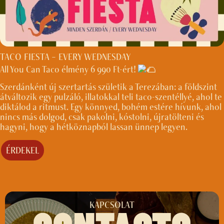
TACO FIESTA – EVERY WEDNESDAY
All You Can Taco élmény 6 990 Ft-ért!
Szerdánként új szertartás születik a Terezában: a földszint
átváltozik egy pulzáló, illatokkal teli taco-szentéllyé, ahol te
diktálod a ritmust. Egy könnyed, bohém estére hívunk, ahol
nincs más dolgod, csak pakolni, kóstolni, újratölteni és
hagyni, hogy a hétköznapból lassan ünnep legyen.
ÉRDEKEL
KAPCSOLAT