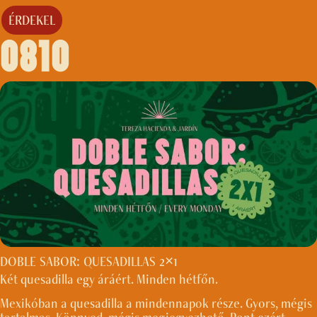
ÉRDEKEL
0810
DOBLE SABOR: QUESADILLAS 2×1
Két quesadilla egy áráért. Minden hétfőn.
Mexikóban a quesadilla a mindennapok része. Gyors, mégis