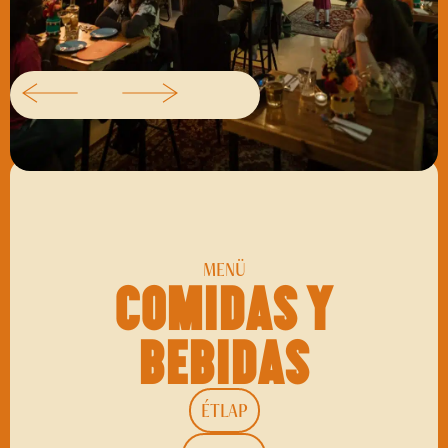
MENÜ
Comidas y
bebidas
ÉTLAP