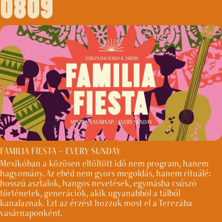
0809
FAMILIA FIESTA – EVERY SUNDAY
Mexikóban a közösen eltöltött idő nem program, hanem
hagyomány. Az ebéd nem gyors megoldás, hanem rituálé:
hosszú asztalok, hangos nevetések, egymásba csúszó
történetek, generációk, akik ugyanabból a tálból
kanalaznak. Ezt az érzést hozzuk most el a Terezába
vasárnaponként.