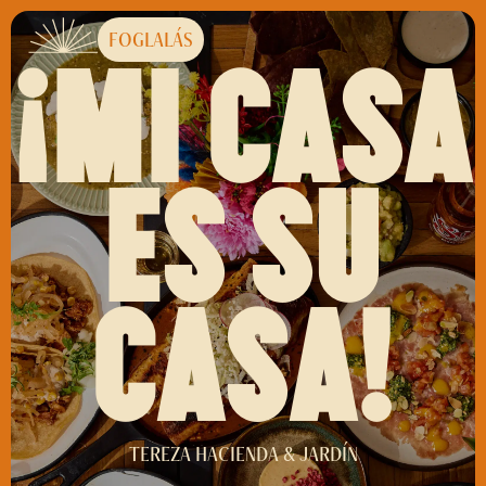
FOGLALÁS
¡MI CASA
ES SU
CASA!
TEREZA HACIENDA & JARDÍN