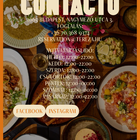
CONTACTO
1065 BUDAPEST, NAGYMEZŐ UTCA 3.
FOGLALÁS:
+36 70 368 9374
RESERVATION@TEREZA.HU
NYITVATARTÁSI IDŐ:
HÉTFŐ: 12:00–22:00
KEDD: 12:00–22:00
SZERDA: 12:00–22:00
CSÜTÖRTÖK: 12:00–22:00
PÉNTEK: 12:00–00:00
SZOMBAT: 12:00–00:00
VASÁRNAP: 12:00–22:00
FACEBOOK
INSTAGRAM