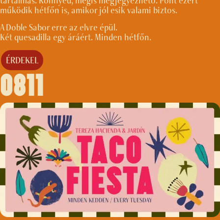
tartalmas. Könnyed, mégis megjegyezhető. Pont ezért
működik hétfőn is, amikor jól esik valami biztos.
A Doble Sabor erre az elvre épül.
Két quesadilla egy áráért. Minden hétfőn.
ÉRDEKEL
0811