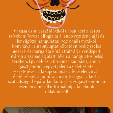
Mi casa es su casa! Mexikói urbán kert a város
szívében: Tereza elfoglalta állandó rezidenciáját és
lenyűgöző hangulattal, regionális mexikói
konyhával, a napnyugtát követően pedig széles
mezcal- és margarita kínálattal várja vendégeit,
nyáron a szabad ég alatt, télen a hangulatos belső
terében. Egy dél- és latin-amerikai oázis, ahol a
gasztronómia egyet jelent az élet és étel
szeretetével, a kikapcsolódás a fesztelen, nyári
életérzéssel, a kultúra a nyitottsággal, a kert a
szabadsággal – páratlan kulturális és gasztronómiai
eseményeinkről informálódj a facebook
oldalunkról!