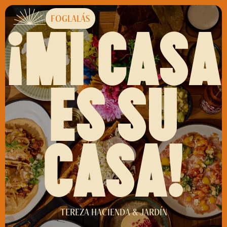
FOGLALÁS
¡MI CASA
ES SU
CASA!
TEREZA HACIENDA & JARDÍN