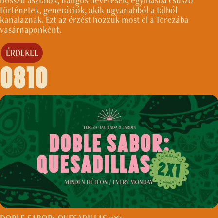
hosszú asztalok, hangos nevetések, egymásba csúszó
történetek, generációk, akik ugyanabból a tálból
kanalaznak. Ezt az érzést hozzuk most el a Terezába
vasárnaponként.
ÉRDEKEL
0810