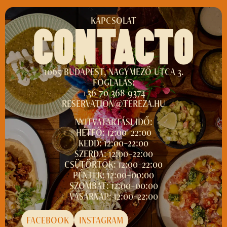
KAPCSOLAT
CONTACTO
1065 BUDAPEST, NAGYMEZŐ UTCA 3.
FOGLALÁS:
+36 70 368 9374
RESERVATION@TEREZA.HU
NYITVATARTÁSI IDŐ:
HÉTFŐ: 12:00–22:00
KEDD: 12:00–22:00
SZERDA: 12:00–22:00
CSÜTÖRTÖK: 12:00–22:00
PÉNTEK: 12:00–00:00
SZOMBAT: 12:00–00:00
VASÁRNAP: 12:00–22:00
FACEBOOK
INSTAGRAM