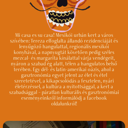
Mi casa es su casa! Mexikói urbán kert a város
szívében: Tereza elfoglalta állandó rezidenciáját és
lenyűgöző hangulattal, regionális mexikói
konyhával, a napnyugtát követően pedig széles
mezcal- és margarita kínálattal várja vendégeit,
nyáron a szabad ég alatt, télen a hangulatos belső
terében. Egy dél- és latin-amerikai oázis, ahol a
gasztronómia egyet jelent az élet és étel
szeretetével, a kikapcsolódás a fesztelen, nyári
életérzéssel, a kultúra a nyitottsággal, a kert a
szabadsággal – páratlan kulturális és gasztronómiai
eseményeinkről informálódj a facebook
oldalunkról!