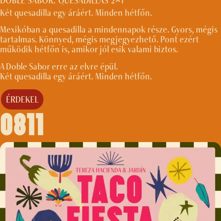
DOBLE SABOR: QUESADILLAS 2×1
Két quesadilla egy áráért. Minden hétfőn.
Mexikóban a quesadilla a mindennapok része. Gyors, mégis
tartalmas. Könnyed, mégis megjegyezhető. Pont ezért
működik hétfőn is, amikor jól esik valami biztos.
A Doble Sabor erre az elvre épül.
Két quesadilla egy áráért. Minden hétfőn.
ÉRDEKEL
0811