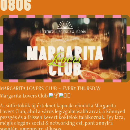
0806
MARGARITA LOVERS CLUB – EVERY THURSDAY
Margarita Lovers Club
A csütörtökök új értelmet kapnak: elindul a Margarita
Lovers Club, ahol a város legizgalmasabb arcai, a könnyed
pezsgés és a frissen kevert koktélok találkoznak. Egy laza,
mégis elegáns social & networking est, pont annyira
spontán, amennyire stílusos.