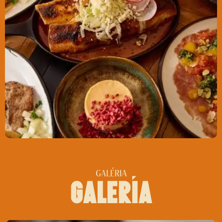
GALÉRIA
galerĺa