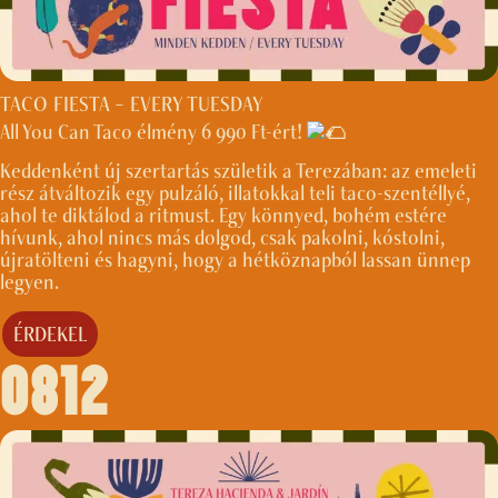
TACO FIESTA – EVERY TUESDAY
All You Can Taco élmény 6 990 Ft-ért!
Keddenként új szertartás születik a Terezában: az emeleti
rész átváltozik egy pulzáló, illatokkal teli taco-szentéllyé,
ahol te diktálod a ritmust. Egy könnyed, bohém estére
hívunk, ahol nincs más dolgod, csak pakolni, kóstolni,
újratölteni és hagyni, hogy a hétköznapból lassan ünnep
legyen.
ÉRDEKEL
0812