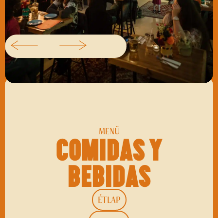
MENÜ
Comidas y
bebidas
ÉTLAP