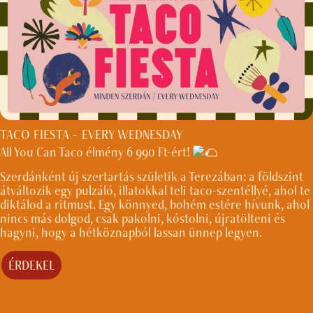
TACO FIESTA – EVERY WEDNESDAY
All You Can Taco élmény 6 990 Ft-ért!
Szerdánként új szertartás születik a Terezában: a földszint
átváltozik egy pulzáló, illatokkal teli taco-szentéllyé, ahol te
diktálod a ritmust. Egy könnyed, bohém estére hívunk, ahol
nincs más dolgod, csak pakolni, kóstolni, újratölteni és
hagyni, hogy a hétköznapból lassan ünnep legyen.
ÉRDEKEL