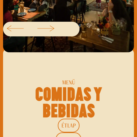
MENÜ
Comidas y
bebidas
ÉTLAP