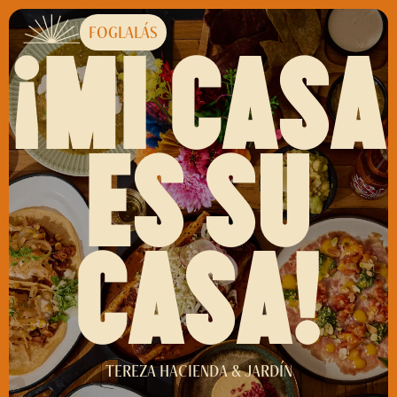
FOGLALÁS
¡MI CASA
ES SU
CASA!
TEREZA HACIENDA & JARDÍN