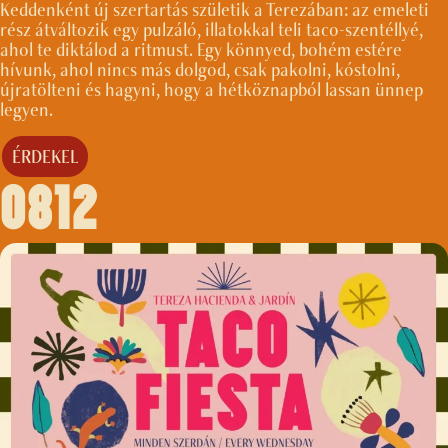
Keddenként új szertartás születik a Terezában: az emeleti
rész átváltozik egy pulzáló, illatokkal teli taco-szentéllyé,
ahol te diktálod a ritmust. Egy könnyed, bohém estére
hívunk, ahol nincs más dolgod, csak pakolni, kóstolni,
újratölteni és hagyni, hogy a hétköznapból lassan ünnep
legyen.
ÉRDEKEL
0812