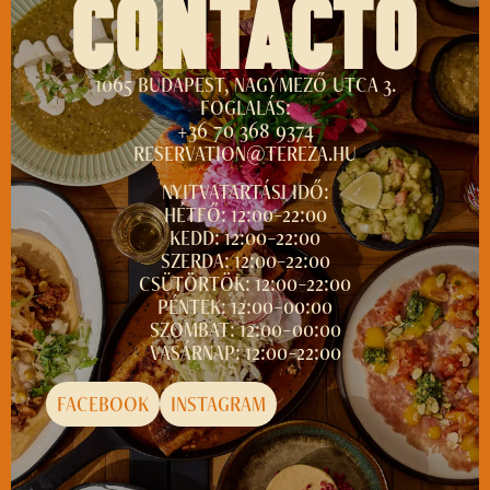
CONTACTO
1065 BUDAPEST, NAGYMEZŐ UTCA 3.
FOGLALÁS:
+36 70 368 9374
RESERVATION@TEREZA.HU
NYITVATARTÁSI IDŐ:
HÉTFŐ: 12:00–22:00
KEDD: 12:00–22:00
SZERDA: 12:00–22:00
CSÜTÖRTÖK: 12:00–22:00
PÉNTEK: 12:00–00:00
SZOMBAT: 12:00–00:00
VASÁRNAP: 12:00–22:00
FACEBOOK
INSTAGRAM