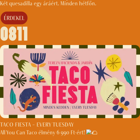
Két quesadilla egy áráért. Minden hétfőn.
ÉRDEKEL
0811
TACO FIESTA – EVERY TUESDAY
All You Can Taco élmény 6 990 Ft-ért!