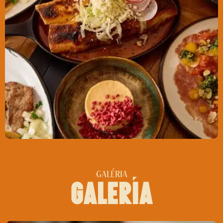
GALÉRIA
galerĺa