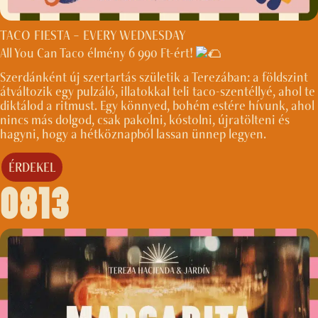
TACO FIESTA – EVERY WEDNESDAY
All You Can Taco élmény 6 990 Ft-ért!
Szerdánként új szertartás születik a Terezában: a földszint
átváltozik egy pulzáló, illatokkal teli taco-szentéllyé, ahol te
diktálod a ritmust. Egy könnyed, bohém estére hívunk, ahol
nincs más dolgod, csak pakolni, kóstolni, újratölteni és
hagyni, hogy a hétköznapból lassan ünnep legyen.
ÉRDEKEL
0813