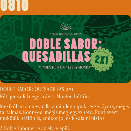
0810
DOBLE SABOR: QUESADILLAS 2×1
Két quesadilla egy áráért. Minden hétfőn.
Mexikóban a quesadilla a mindennapok része. Gyors, mégis
tartalmas. Könnyed, mégis megjegyezhető. Pont ezért
működik hétfőn is, amikor jól esik valami biztos.
A Doble Sabor erre az elvre épül.