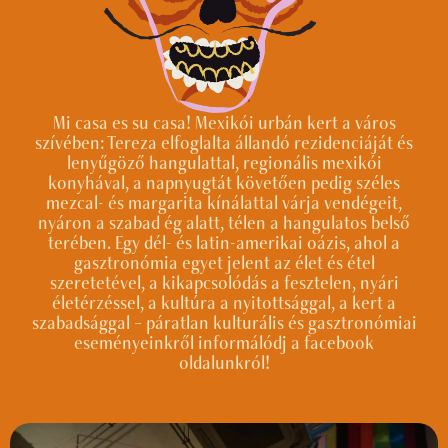
Mi casa es su casa! Mexikói urbán kert a város
szívében: Tereza elfoglalta állandó rezidenciáját és
lenyűgöző hangulattal, regionális mexikói
konyhával, a napnyugtát követően pedig széles
mezcal- és margarita kínálattal várja vendégeit,
nyáron a szabad ég alatt, télen a hangulatos belső
terében. Egy dél- és latin-amerikai oázis, ahol a
gasztronómia egyet jelent az élet és étel
szeretetével, a kikapcsolódás a fesztelen, nyári
életérzéssel, a kultúra a nyitottsággal, a kert a
szabadsággal – páratlan kulturális és gasztronómiai
eseményeinkről informálódj a facebook
oldalunkról!