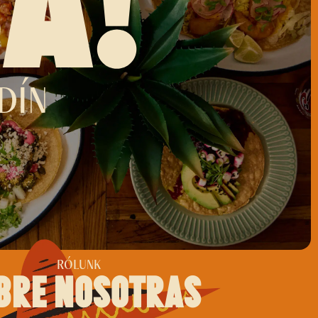
DÍN
RÓLUNK
bre nosotras