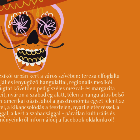
exikói urbán kert a város szívében: Tereza elfoglalta
ját és lenyűgöző hangulattal, regionális mexikói
ugtát követően pedig széles mezcal- és margarita
eit, nyáron a szabad ég alatt, télen a hangulatos belső
tin-amerikai oázis, ahol a gasztronómia egyet jelent az
vel, a kikapcsolódás a fesztelen, nyári életérzéssel, a
gal, a kert a szabadsággal – páratlan kulturális és
ényeinkről informálódj a facebook oldalunkról!