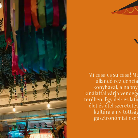
Mi casa es su casa! M
állandó rezidenciá
konyhával, a napny
kínálattal várja vendég
terében. Egy dél- és la
élet és étel szereteté
kultúra a nyitottság
gasztronómiai esem