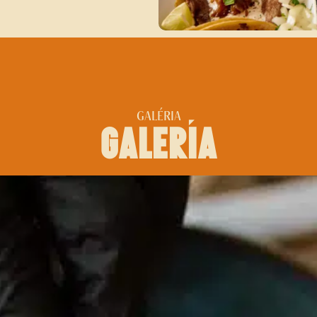
GALÉRIA
galerĺa