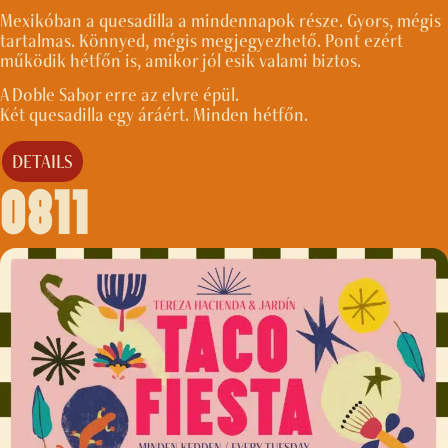
Mexikóban a quesadilla a mindennapok része. Gyors, mégis
tartalmas. Könnyed, mégis megjegyezhető. Pont ezért
működik hétfőn is, amikor jól esik valami biztos.
A Doble Sabor erre az elvre épül.
Két quesadilla egy áráért. Minden hétfőn.
DETAILS
0811