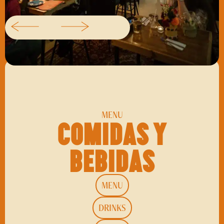
MENU
Comidas y
bebidas
MENU
DRINKS