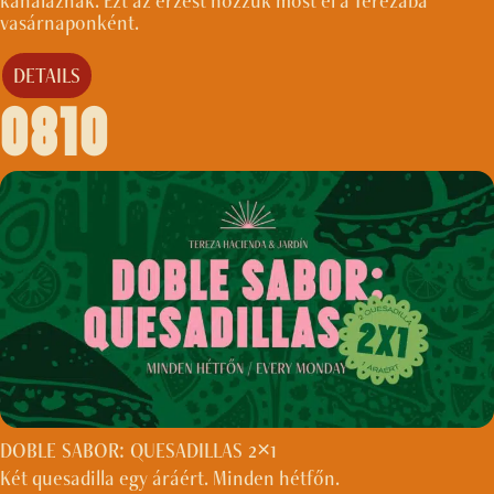
kanalaznak. Ezt az érzést hozzuk most el a Terezába
vasárnaponként.
DETAILS
0810
DOBLE SABOR: QUESADILLAS 2×1
Két quesadilla egy áráért. Minden hétfőn.