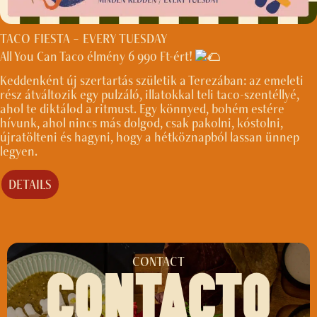
TACO FIESTA – EVERY TUESDAY
All You Can Taco élmény 6 990 Ft-ért!
Keddenként új szertartás születik a Terezában: az emeleti
rész átváltozik egy pulzáló, illatokkal teli taco-szentéllyé,
ahol te diktálod a ritmust. Egy könnyed, bohém estére
hívunk, ahol nincs más dolgod, csak pakolni, kóstolni,
újratölteni és hagyni, hogy a hétköznapból lassan ünnep
legyen.
DETAILS
CONTACT
CONTACTO