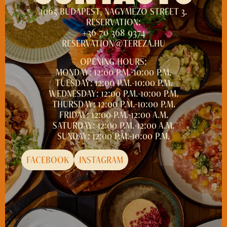
1065 BUDAPEST, NAGYMEZŐ STREET 3.
RESERVATION:
+36 70 368 9374
RESERVATION@TEREZA.HU
OPENING HOURS:
MONDAY: 12:00 P.M.-10:00 P.M.
TUESDAY: 12:00 P.M.-10:00 P.M.
WEDNESDAY: 12:00 P.M.-10:00 P.M.
THURSDAY: 12:00 P.M.-10:00 P.M.
FRIDAY: 12:00 P.M.-12:00 A.M.
SATURDAY: 12:00 P.M.-12:00 A.M.
SUNDAY: 12:00 P.M.-10:00 P.M.
FACEBOOK
INSTAGRAM