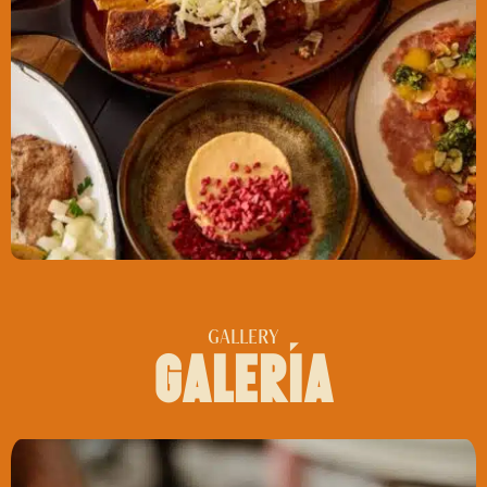
GALLERY
galerĺa